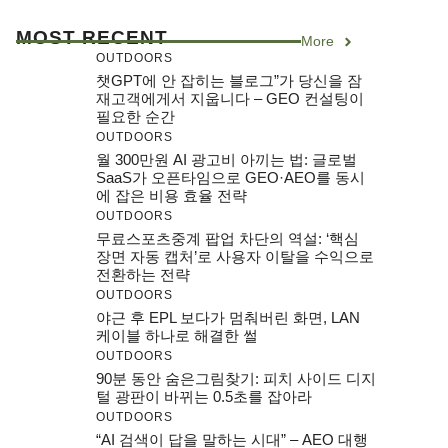
MOST RECENT
More
OUTDOORS
챗GPT에 안 잡히는 블로그”가 당신을 잠
재고객에게서 지웁니다 – GEO 컨설팅이
필요한 순간
OUTDOORS
월 300만원 AI 광고비 아끼는 법: 글로벌
SaaS가 오픈타임으로 GEO·AEO를 동시
에 잡은 비용 효율 전략
OUTDOORS
무료스포츠중계 팝업 차단의 역설: ‘핵심
장면 자동 캡처’로 사용자 이탈을 수익으로
전환하는 전략
OUTDOORS
야근 후 EPL 보다가 멈춰버린 화면, LAN
케이블 하나로 해결한 썰
OUTDOORS
90분 동안 숨은그림찾기: 피치 사이드 디지
털 광판이 바뀌는 0.5초를 잡아라
OUTDOORS
“AI 검색이 답을 말하는 시대” – AEO 대행