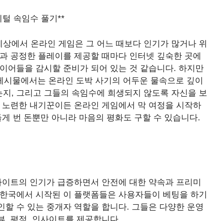
지털 속임수 풀기**
상에서 온라인 게임은 그 어느 때보다 인기가 많거나 위
험과 공정한 플레이를 제공할 때마다 인터넷 깊숙한 곳에
이어들을 감시할 준비가 되어 있는 것 같습니다. 하지만
 게시물에서는 온라인 도박 사기의 어두운 물속으로 깊이
지, 그리고 그들의 속임수에 희생되지 않도록 자신을 보
. 노련한 내기꾼이든 온라인 게임에서 막 여정을 시작하
들게 번 돈뿐만 아니라 마음의 평화도 구할 수 있습니다.
 사이트의 인기가 급증하면서 안전에 대한 약속과 프리미
 한국에서 시작된 이 플랫폼들은 사용자들이 베팅을 하기
할 수 있는 중개자 역할을 합니다. 그들은 다양한 운영
, 평점, 인사이트를 제공합니다.