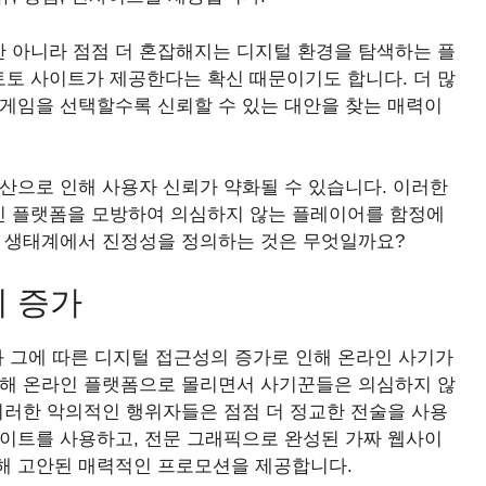
 아니라 점점 더 혼잡해지는 디지털 환경을 탐색하는 플
토 사이트가 제공한다는 확신 때문이기도 합니다. 더 많
 게임을 선택할수록 신뢰할 수 있는 대안을 찾는 매력이
산으로 인해 사용자 신뢰가 약화될 수 있습니다. 이러한
인 플랫폼을 모방하여 의심하지 않는 플레이어를 함정에
이 생태계에서 진정성을 정의하는 것은 무엇일까요?
의 증가
과 그에 따른 디지털 접근성의 증가로 인해 온라인 사기가
위해 온라인 플랫폼으로 몰리면서 사기꾼들은 의심하지 않
이러한 악의적인 행위자들은 점점 더 정교한 전술을 사용
사이트를 사용하고, 전문 그래픽으로 완성된 가짜 웹사이
해 고안된 매력적인 프로모션을 제공합니다.