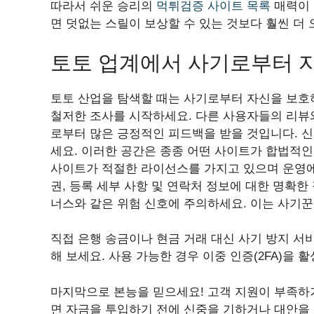
따라서 쉬운 승리의
먹튀검증 사이트 목록
매력이 
면 덧없는 스릴이 보상할 수 있는 것보다 훨씬 더
토토 업계에서 사기로부터 
토토 산업을 탐색할 때는 사기로부터 자신을 보호
철저한 조사를 시작하세요. 다른 사용자들의 리뷰
로부터 많은 긍정적인 피드백을 받을 것입니다. 신
세요. 이러한 공간은 종종 어떤 사이트가 합법적
사이트가 적절한 라이선스를 가지고 있으며 운영에
권, 등록 세부 사항 및 연락처 정보에 대한 명확
너스와 같은 위험 신호에 주의하세요. 이는 사기
직접 은행 송금이나 현금 거래 대신 사기 방지 서
해 보세요. 사용 가능한 경우 이중 인증(2FA)을
마지막으로 본능을 믿으세요! 고객 지원이 부족하
면 자금을 투입하기 전에 신중을 기하거나 대안을