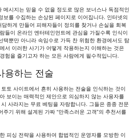
 메시지는 믿을 수 없을 정도로 많은 보너스나 독점적인
정보를 수집하는 손상된 페이지로 이어집니다. 인터넷의
대담하게 만들어 피해자들이 정의를 찾거나 손실을 회복
사람들이 온라인 엔터테인먼트에 관심을 가질수록 인식이
선택뿐만 아니라 속임수로 가득 찬 위험한 환경에서도 탐
경에서 이러한 사기가 어떻게 작용하는지 이해하는 것은
 경험을 즐기고자 하는 모든 사람에게 필수적입니다.
사용하는 전술
기 토토 사이트에서 흔히 사용하는 전술을 인식하는 것이
좋아 보이는 매력적인 제안으로 의심하지 않는 사용자를
 시 사라지는 무료 베팅을 자랑합니다. 그들은 종종 전문
어주기 위해 설계된 가짜 “만족스러운 고객”의 추천서를
교한 피싱 전략을 사용하여 합법적인 운영자를 모방한 이