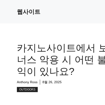
Skip
to
웹사이트
content
카지노사이트에서 
너스 악용 시 어떤 
익이 있나요?
Anthony Ross
8월 26, 2025
OUTDOORS