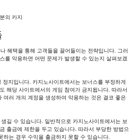
부분의 카지
들
나 혜택을 통해 고객들을 끌어들이는 전략입니다. 그러
너스를 악용하면 어떤 문제가 발생할 수 있는지 살펴보겠
계정 정지입니다. 카지노사이트에서는 보너스를 부정하게
에도 해당 사이트에서의 게임 참여가 금지됩니다. 따라서
 여러 개의 계정을 생성하여 악용하는 것은 결코 좋은
이 생길 수 있습니다. 일반적으로 카지노사이트에서는 보
금 출금에 제한을 두고 있습니다. 따라서 부당한 방법으
못하는 경우 수익을 출금하지 못할 수 있습니다.