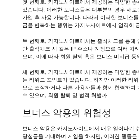
첫 번째로, 카지노사이트에서 제공하는 다양한 종
있습니다. 이러한 보너스들은 대부분의 경우 새로
가입 후 사용 가능합니다. 따라서 이러한 보너스를
금을 반복하는 행위는 카지노사이트에서 엄격히 
두 번째로, 카지노사이트에서는 출석체크를 통해 
만 출석체크 시 같은 IP 주소나 계정으로 여러 
으며, 이에 따라 회원 탈퇴 혹은 보너스 미지급 등
세 번째로, 카지노사이트에서 제공하는 다양한 종
는 리워드 포인트가 있습니다. 하지만 이러한 리
으로 조작하거나 다른 사용자들과 함께 협력하여
수 있으며, 회원 탈퇴 및 법적 처벌까
보너스 악용의 위험성
보너스 악용은 카지노사이트에서 매우 일어나기 쉬
당첨금을 기대하며 게임을 하지만, 이러한 행동은