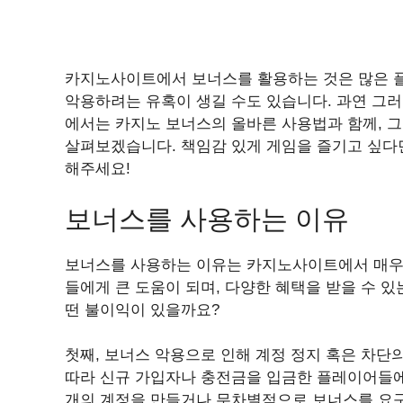
카지노사이트에서 보너스를 활용하는 것은 많은 플
악용하려는 유혹이 생길 수도 있습니다. 과연 그
에서는 카지노 보너스의 올바른 사용법과 함께, 그
살펴보겠습니다. 책임감 있게 게임을 즐기고 싶다면
해주세요!
보너스를 사용하는 이유
보너스를 사용하는 이유는 카지노사이트에서 매우
들에게 큰 도움이 되며, 다양한 혜택을 받을 수 
떤 불이익이 있을까요?
첫째, 보너스 악용으로 인해 계정 정지 혹은 차
따라 신규 가입자나 충전금을 입금한 플레이어들
개의 계정을 만들거나 무차별적으로 보너스를 요구하