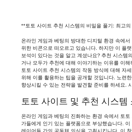
**토토 사이트 추천 시스템의 비밀을 풀기: 최고의 
온라인 게임과 베팅의 방대한 디지털 환경 속에서
위한 비콘으로 떠오르고 있습니다. 하지만 이 플랫
보석이 있다는 것을 알고 계셨나요? 추천 시스템
거나 모두가 추천에 대해 이야기하는 이유를 이해
토토 사이트 추천 시스템의 작동 방식에 대해 자세
위해 이를 활용하는 팁을 공개할 것입니다. 노련한
향상시킬 수 있는 전략을 발견할 준비를 하세요. 
토토 사이트 및 추천 시스템
온라인 게임과 베팅의 진화하는 환경 속에서 토토 
가들에게 인기 있는 플랫폼으로 부상했습니다. 이
레이어들 간의 공동체 의식을 고취시킵니다. 이 참