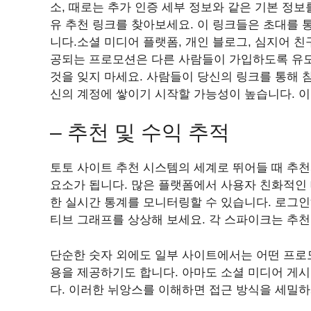
소, 때로는 추가 인증 세부 정보와 같은 기본 정보
유 추천 링크를 찾아보세요. 이 링크들은 초대를 
니다.소셜 미디어 플랫폼, 개인 블로그, 심지어 
공되는 프로모션은 다른 사람들이 가입하도록 유도
것을 잊지 마세요. 사람들이 당신의 링크를 통해 
신의 계정에 쌓이기 시작할 가능성이 높습니다. 
– 추천 및 수익 추적
토토 사이트 추천 시스템의 세계로 뛰어들 때 추
요소가 됩니다. 많은 플랫폼에서 사용자 친화적인
한 실시간 통계를 모니터링할 수 있습니다. 로그
티브 그래프를 상상해 보세요. 각 스파이크는 추
단순한 숫자 외에도 일부 사이트에서는 어떤 프로
용을 제공하기도 합니다. 아마도 소셜 미디어 게시
다. 이러한 뉘앙스를 이해하면 접근 방식을 세밀하