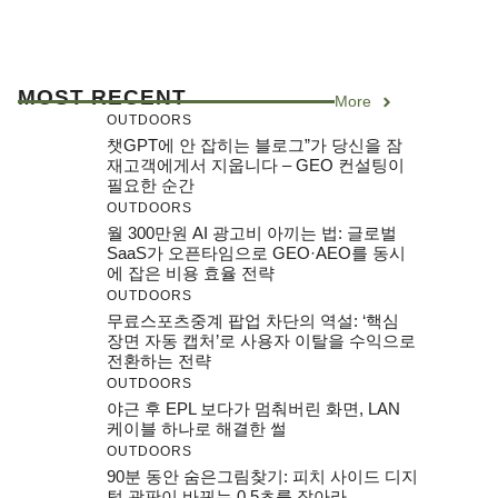
MOST RECENT
More
OUTDOORS
챗GPT에 안 잡히는 블로그”가 당신을 잠
재고객에게서 지웁니다 – GEO 컨설팅이
필요한 순간
OUTDOORS
월 300만원 AI 광고비 아끼는 법: 글로벌
SaaS가 오픈타임으로 GEO·AEO를 동시
에 잡은 비용 효율 전략
OUTDOORS
무료스포츠중계 팝업 차단의 역설: ‘핵심
장면 자동 캡처’로 사용자 이탈을 수익으로
전환하는 전략
OUTDOORS
야근 후 EPL 보다가 멈춰버린 화면, LAN
케이블 하나로 해결한 썰
OUTDOORS
90분 동안 숨은그림찾기: 피치 사이드 디지
털 광판이 바뀌는 0.5초를 잡아라