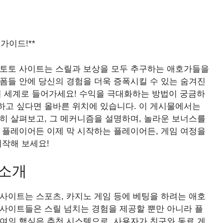
가이드!**
 토토 사이트는 스릴과 보상을 모두 추구하는 애호가들을
폼들 안에 당신의 경험을 더욱 증폭시킬 수 있는 숨겨진
의 세계로 들어가세요! 수익을 극대화하는 방법이 궁금하
하고 싶다면 올바른 위치에 있습니다. 이 게시물에서는
히 살펴보고, 그 메커니즘을 설명하며, 놀라운 보너스를
 플레이어든 이제 막 시작하는 플레이어든, 게임 여정을
시작해 보세요!
 소개
사이트는 스포츠, 카지노 게임 등에 베팅을 하려는 애호
 사이트들은 스릴 넘치는 경험을 제공할 뿐만 아니라 플
여의 핵심은 추천 시스템으로, 사용자가 친구와 동료 게