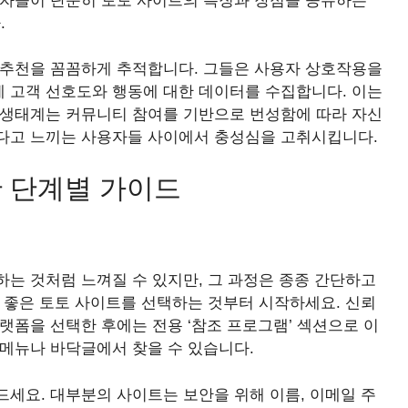
가자들이 단순히 토토 사이트의 특징과 장점을 공유하는
.
 추천을 꼼꼼하게 추적합니다. 그들은 사용자 상호작용을
 고객 선호도와 행동에 대한 데이터를 수집합니다. 이는
 생태계는 커뮤니티 참여를 기반으로 번성함에 따라 자신
다고 느끼는 사용자들 사이에서 충성심을 고취시킵니다.
한 단계별 가이드
는 것처럼 느껴질 수 있지만, 그 과정은 종종 간단하고
 좋은 토토 사이트를 선택하는 것부터 시작하세요. 신뢰
랫폼을 선택한 후에는 전용 ‘참조 프로그램’ 섹션으로 이
 메뉴나 바닥글에서 찾을 수 있습니다.
세요. 대부분의 사이트는 보안을 위해 이름, 이메일 주